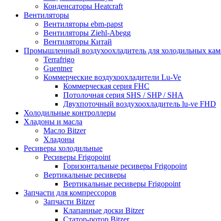
Конденсаторы Heatcraft
Вентиляторы
Вентиляторы ebm-papst
Вентиляторы Ziehl-Abegg
Вентиляторы Китай
Промышленный воздухоохладитель для холодильных кам
Terrafrigo
Guentner
Коммерческие воздухоохладители Lu-Ve
Коммерческая серия FHC
Потолочная серия SHS / SHP / SHA
Двухпоточный воздухоохладитель lu-ve FHD
Холодильные контроллеры
Хладоны и масла
Масло Bitzer
Хладоны
Ресиверы холодильные
Ресиверы Frigopoint
Горизонтальные ресиверы Frigopoint
Вертикальные ресиверы
Вертикальные ресиверы Frigopoint
Запчасти для компрессоров
Запчасти Bitzer
Клапанные доски Bitzer
Статор-ротор Bitzer