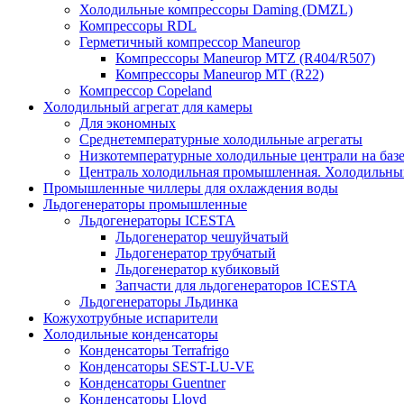
Холодильные компрессоры Daming (DMZL)
Компрессоры RDL
Герметичный компрессор Maneurop
Компрессоры Maneurop MTZ (R404/R507)
Компрессоры Maneurop MT (R22)
Компрессор Copeland
Холодильный агрегат для камеры
Для экономных
Среднетемпературные холодильные агрегаты
Низкотемпературные холодильные централи на базе 
Централь холодильная промышленная. Холодильный
Промышленные чиллеры для охлаждения воды
Льдогенераторы промышленные
Льдогенераторы ICESTA
Льдогенератор чешуйчатый
Льдогенератор трубчатый
Льдогенератор кубиковый
Запчасти для льдогенераторов ICESTA
Льдогенераторы Льдинка
Кожухотрубные испарители
Холодильные конденсаторы
Конденсаторы Terrafrigo
Конденсаторы SEST-LU-VE
Конденсаторы Guentner
Конденсаторы Lloyd