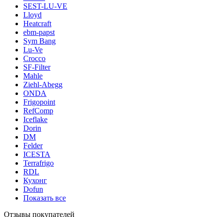
SEST-LU-VE
Lloyd
Heatcraft
ebm-papst
Sym Bang
Lu-Ve
Crocco
SF-Filter
Mahle
Ziehl-Abegg
ONDA
Frigopoint
RefComp
Iceflake
Dorin
DM
Felder
ICESTA
Terrafrigo
RDL
Кухонг
Dofun
Показать все
Отзывы покупателей