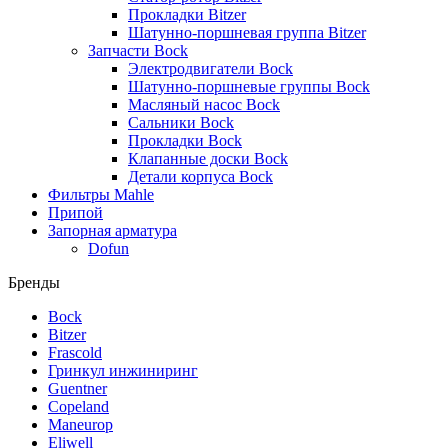
Прокладки Bitzer
Шатунно-поршневая группа Bitzer
Запчасти Bock
Электродвигатели Bock
Шатунно-поршневые группы Bock
Масляный насос Bock
Сальники Bock
Прокладки Bock
Клапанные доски Bock
Детали корпуса Bock
Фильтры Mahle
Припой
Запорная арматура
Dofun
Бренды
Bock
Bitzer
Frascold
Гринкул инжиниринг
Guentner
Copeland
Maneurop
Eliwell