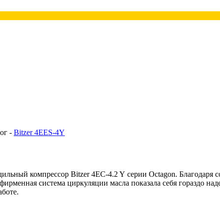
ог -
Bitzer 4EES-4Y
ьный компрессор Bitzer 4EC-4.2 Y серии Octagon. Благодаря 
 фирменная система циркуляции масла показала себя гораздо на
аботе.