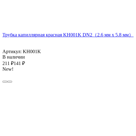
Трубка капиллярная красная KH001K DN2（2.6 мм х 5.8 мм）
Артикул: KH001K
В наличии
211
₽
141
₽
New!