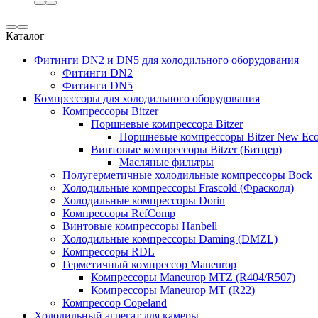
Каталог
Фитинги DN2 и DN5 для холодильного оборудования
Фитинги DN2
Фитинги DN5
Компрессоры для холодильного оборудования
Компрессоры Bitzer
Поршневые компрессора Bitzer
Поршневые компрессоры Bitzer New Eco
Винтовые компрессоры Bitzer (Битцер)
Масляные фильтры
Полугерметичные холодильные компрессоры Bock
Холодильные компрессоры Frascold (Фрасколд)
Холодильные компрессоры Dorin
Компрессоры RefComp
Винтовые компрессоры Hanbell
Холодильные компрессоры Daming (DMZL)
Компрессоры RDL
Герметичный компрессор Maneurop
Компрессоры Maneurop MTZ (R404/R507)
Компрессоры Maneurop MT (R22)
Компрессор Copeland
Холодильный агрегат для камеры