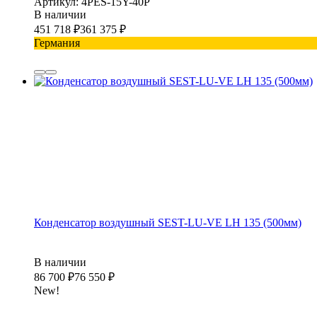
Артикул: 4PES-15Y-40P
В наличии
451 718
₽
361 375
₽
Германия
Конденсатор воздушный SEST-LU-VE LH 135 (500мм)
В наличии
86 700
₽
76 550
₽
New!