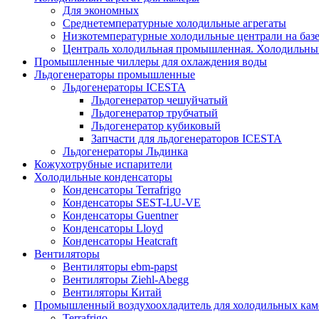
Для экономных
Среднетемпературные холодильные агрегаты
Низкотемпературные холодильные централи на базе 
Централь холодильная промышленная. Холодильный
Промышленные чиллеры для охлаждения воды
Льдогенераторы промышленные
Льдогенераторы ICESTA
Льдогенератор чешуйчатый
Льдогенератор трубчатый
Льдогенератор кубиковый
Запчасти для льдогенераторов ICESTA
Льдогенераторы Льдинка
Кожухотрубные испарители
Холодильные конденсаторы
Конденсаторы Terrafrigo
Конденсаторы SEST-LU-VE
Конденсаторы Guentner
Конденсаторы Lloyd
Конденсаторы Heatcraft
Вентиляторы
Вентиляторы ebm-papst
Вентиляторы Ziehl-Abegg
Вентиляторы Китай
Промышленный воздухоохладитель для холодильных кам
Terrafrigo