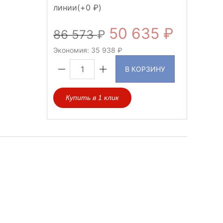
линии(+
0
)
50 635
86 573
Экономия:
35 938
В КОРЗИНУ
Купить в 1 клик