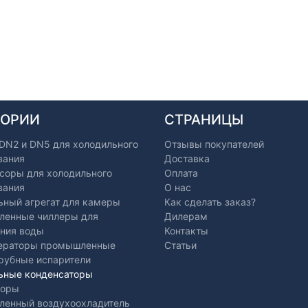
ГОРИИ
СТРАНИЦЫ
 DN2 и DN5 для холодильного
Отзывы покупателей
вания
Доставка
соры для холодильного
Оплата
вания
О нас
ьный агрегат для камеры
Как сделать заказ?
енные чиллеры для
Дилерам
ния воды
Контакты
ераторы промышленные
Статьи
рубные испарители
ьные конденсаторы
торы
енный воздухоохладитель