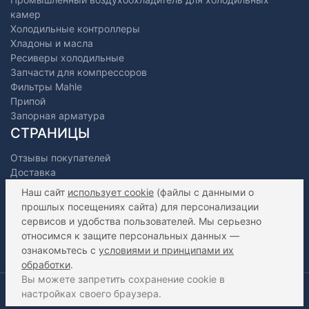
камер
Холодильные контроллеры
Хладоны и масла
Ресиверы холодильные
Запчасти для компрессоров
Фильтры Mahle
Припой
Запорная арматура
СТРАНИЦЫ
Отзывы покупателей
Доставка
Оплата
Наш сайт
использует cookie
(файлы с данными о
О нас
прошлых посещениях сайта) для персонализации
Как сделать заказ?
сервисов и удобства пользователей. Мы серьезно
Дилерам
относимся к защите персональных данных —
Контакты
ознакомьтесь с
условиями и принципами их
Статьи
обработки
.
Вы можете запретить сохранение cookie в
2016-2026 ООО "Фригорус" - Холодильное оборудование
настройках своего браузера.