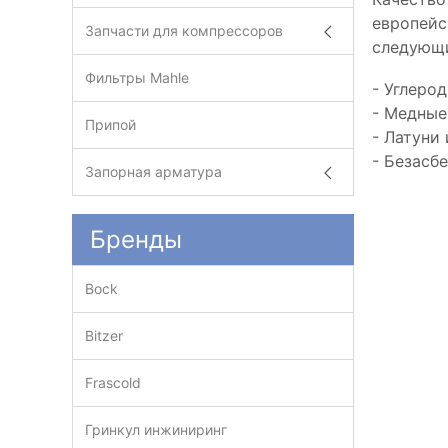
европейс
Запчасти для компрессоров
следующи
Фильтры Mahle
- Углеро
- Медные
Припой
- Латуни
- Безасб
Запорная арматура
Бренды
Bock
Bitzer
Frascold
Гринкул инжиниринг