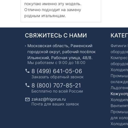
покупаю именно эту модель.
Отлично подходит на замену
родным итальянцам.
СВЯЖИТЕСЬ С НАМИ
КАТЕ
Московская область, Раменский
Фитинги
городской округ, рабочий посёлок
оборудо
Ильинский, Рабочая улица, 48/8.
Компрес
Мы работаем с 9:00 до 18:00
оборудо
Холодил
8 (499) 641-05-06
Промышл
Заказать обратный звонок
охлажде
8 (800) 707-85-21
Льдоген
Бесплатно по всей России
Кожухот
zakaz@frigorus.ru
Холодил
Почта для ваших заявок
Вентиля
Промышл
для хол
Холодил