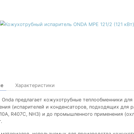
ие
Характеристики
 Onda предлагает кожухотрубные теплообменники для 
ения (испарителей и конденсаторов, подходящих для ра
410A, R407C, NH3) и до промышленного применения (охл
.
 материалов, используемых для производства кожухот