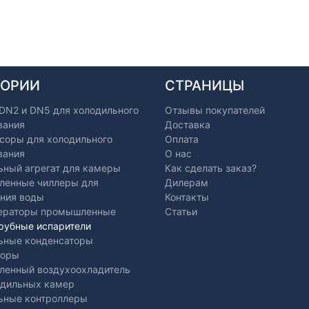
ГОРИИ
СТРАНИЦЫ
 DN2 и DN5 для холодильного
Отзывы покупателей
вания
Доставка
соры для холодильного
Оплата
вания
О нас
ьный агрегат для камеры
Как сделать заказ?
енные чиллеры для
Дилерам
ния воды
Контакты
ераторы промышленные
Статьи
рубные испарители
ьные конденсаторы
торы
енный воздухоохладитель
одильных камер
ьные контроллеры