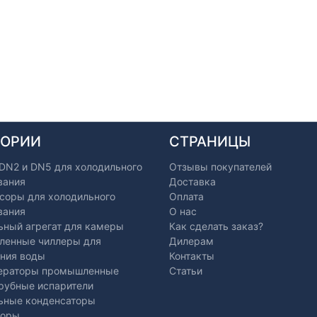
ГОРИИ
СТРАНИЦЫ
 DN2 и DN5 для холодильного
Отзывы покупателей
вания
Доставка
соры для холодильного
Оплата
вания
О нас
ьный агрегат для камеры
Как сделать заказ?
енные чиллеры для
Дилерам
ния воды
Контакты
ераторы промышленные
Статьи
рубные испарители
ьные конденсаторы
торы