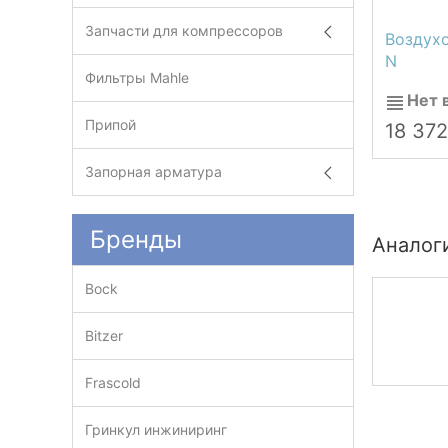
Запчасти для компрессоров
Воздухо
N
Фильтры Mahle
Нет 
Припой
18 37
Запорная арматура
Бренды
Аналог
Bock
Bitzer
Frascold
Гринкул инжиниринг