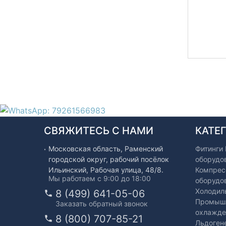
СВЯЖИТЕСЬ С НАМИ
КАТЕ
Московская область, Раменский
Фитинги
городской округ, рабочий посёлок
оборудо
Ильинский, Рабочая улица, 48/8.
Компрес
Мы работаем с 9:00 до 18:00
оборудо
Холодил
8 (499) 641-05-06
Промышл
Заказать обратный звонок
охлажде
8 (800) 707-85-21
Льдоген