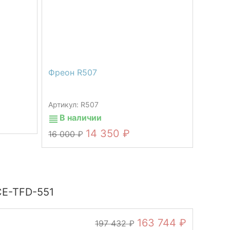
Фреон R507
Артикул: R507
В наличии
14 350
16 000
CE-TFD-551
163 744
197 432