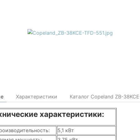
ие
Характеристики
Каталог Copeland ZB-38KCE
хнические характеристики:
роизводительность:
5,1 кВт
яемая мощность:
3,75 кВт