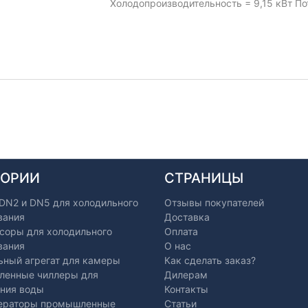
Холодопроизводительность = 9,15 кВт По
ГОРИИ
СТРАНИЦЫ
 DN2 и DN5 для холодильного
Отзывы покупателей
вания
Доставка
соры для холодильного
Оплата
вания
О нас
ьный агрегат для камеры
Как сделать заказ?
енные чиллеры для
Дилерам
ния воды
Контакты
ераторы промышленные
Статьи