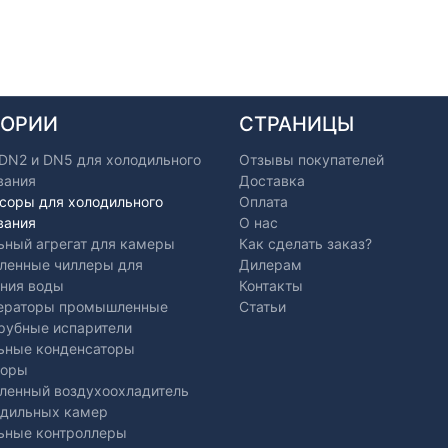
ГОРИИ
СТРАНИЦЫ
 DN2 и DN5 для холодильного
Отзывы покупателей
вания
Доставка
соры для холодильного
Оплата
вания
О нас
ьный агрегат для камеры
Как сделать заказ?
енные чиллеры для
Дилерам
ния воды
Контакты
ераторы промышленные
Статьи
рубные испарители
ьные конденсаторы
торы
енный воздухоохладитель
одильных камер
ьные контроллеры