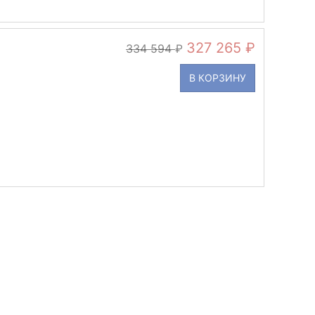
327 265
334 594
В КОРЗИНУ