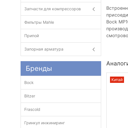
Встроенн
Запчасти для компрессоров
присоеди
Bock MP1
Фильтры Mahle
производ
смотрово
Припой
Запорная арматура
Аналог
Бренды
Китай
Bock
Bitzer
Frascold
Гринкул инжиниринг