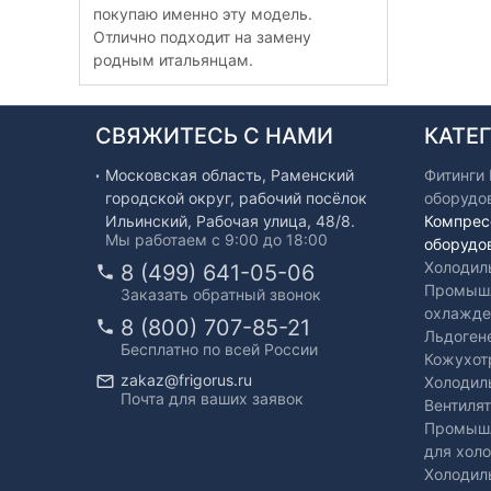
покупаю именно эту модель.
Отлично подходит на замену
родным итальянцам.
СВЯЖИТЕСЬ С НАМИ
КАТЕ
Московская область, Раменский
Фитинги
городской округ, рабочий посёлок
оборудо
Ильинский, Рабочая улица, 48/8.
Компрес
Мы работаем с 9:00 до 18:00
оборудо
Холодил
8 (499) 641-05-06
Промышл
Заказать обратный звонок
охлажде
8 (800) 707-85-21
Льдоген
Бесплатно по всей России
Кожухот
zakaz@frigorus.ru
Холодил
Почта для ваших заявок
Вентиля
Промышл
для хол
Холодил