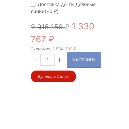
Доставка до ТК Деловые
линии(+
0
)
1 330
2 915 159
767
Экономия:
1 584 392
В КОРЗИНУ
Купить в 1 клик