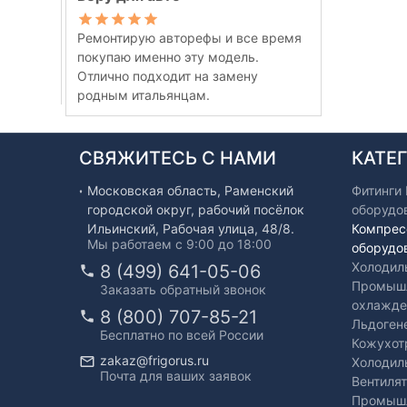
Ремонтирую авторефы и все время
покупаю именно эту модель.
Отлично подходит на замену
родным итальянцам.
СВЯЖИТЕСЬ С НАМИ
КАТЕ
Московская область, Раменский
Фитинги
городской округ, рабочий посёлок
оборудо
Ильинский, Рабочая улица, 48/8.
Компрес
Мы работаем с 9:00 до 18:00
оборудо
Холодил
8 (499) 641-05-06
Промышл
Заказать обратный звонок
охлажде
8 (800) 707-85-21
Льдоген
Бесплатно по всей России
Кожухот
zakaz@frigorus.ru
Холодил
Почта для ваших заявок
Вентиля
Промышл