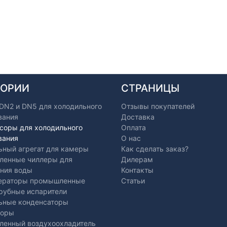
ГОРИИ
СТРАНИЦЫ
 DN2 и DN5 для холодильного
Отзывы покупателей
вания
Доставка
соры для холодильного
Оплата
вания
О нас
ьный агрегат для камеры
Как сделать заказ?
енные чиллеры для
Дилерам
ния воды
Контакты
ераторы промышленные
Статьи
рубные испарители
ьные конденсаторы
торы
енный воздухоохладитель