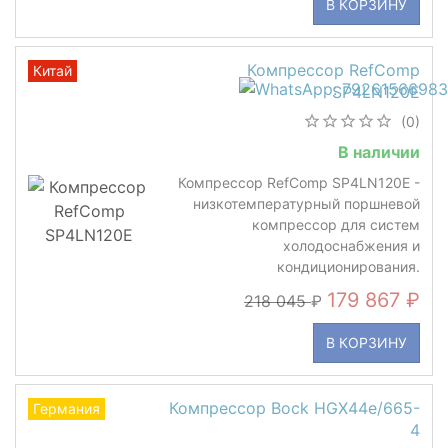
В КОРЗИНУ
Компрессор RefComp
Китай
SP4LN120E
(0)
В наличии
Компрессор RefComp SP4LN120E -
низкотемпературный поршневой
компрессор для систем
холодоснабжения и
кондиционирования.
179 867
218 045
В КОРЗИНУ
Компрессор Bock HGX44e/665-
Германия
4