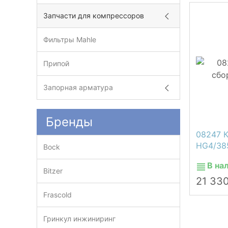
Запчасти для компрессоров
Фильтры Mahle
Припой
Запорная арматура
Бренды
08247 К
HG4/38
Bock
В на
Bitzer
21 33
Frascold
Гринкул инжиниринг