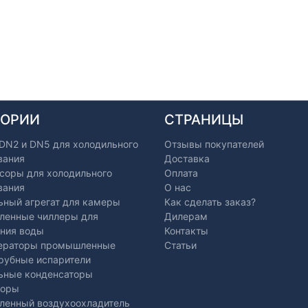
ГОРИИ
СТРАНИЦЫ
 DN2 и DN5 для холодильного
Отзывы покупателей
вания
Доставка
соры для холодильного
Оплата
вания
О нас
ьный агрегат для камеры
Как сделать заказ?
енные чиллеры для
Дилерам
ния воды
Контакты
ераторы промышленные
Статьи
рубные испарители
ьные конденсаторы
торы
енный воздухоохладитель