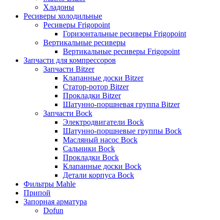
Хладоны
Ресиверы холодильные
Ресиверы Frigopoint
Горизонтальные ресиверы Frigopoint
Вертикальные ресиверы
Вертикальные ресиверы Frigopoint
Запчасти для компрессоров
Запчасти Bitzer
Клапанные доски Bitzer
Статор-ротор Bitzer
Прокладки Bitzer
Шатунно-поршневая группа Bitzer
Запчасти Bock
Электродвигатели Bock
Шатунно-поршневые группы Bock
Масляный насос Bock
Сальники Bock
Прокладки Bock
Клапанные доски Bock
Детали корпуса Bock
Фильтры Mahle
Припой
Запорная арматура
Dofun