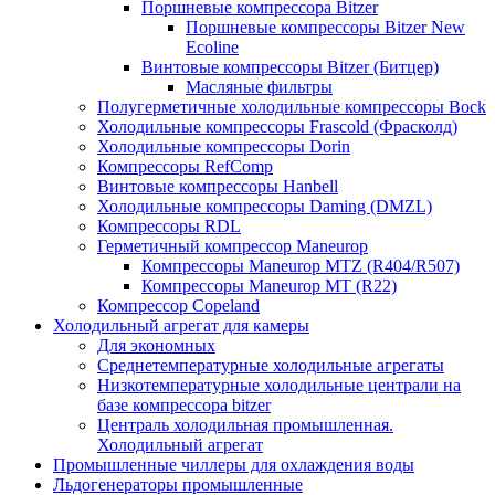
Поршневые компрессора Bitzer
Поршневые компрессоры Bitzer New
Ecoline
Винтовые компрессоры Bitzer (Битцер)
Масляные фильтры
Полугерметичные холодильные компрессоры Bock
Холодильные компрессоры Frascold (Фрасколд)
Холодильные компрессоры Dorin
Компрессоры RefComp
Винтовые компрессоры Hanbell
Холодильные компрессоры Daming (DMZL)
Компрессоры RDL
Герметичный компрессор Maneurop
Компрессоры Maneurop MTZ (R404/R507)
Компрессоры Maneurop MT (R22)
Компрессор Copeland
Холодильный агрегат для камеры
Для экономных
Среднетемпературные холодильные агрегаты
Низкотемпературные холодильные централи на
базе компрессора bitzer
Централь холодильная промышленная.
Холодильный агрегат
Промышленные чиллеры для охлаждения воды
Льдогенераторы промышленные