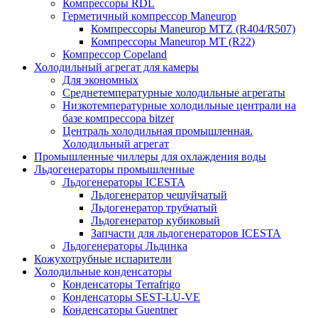
Компрессоры RDL
Герметичный компрессор Maneurop
Компрессоры Maneurop MTZ (R404/R507)
Компрессоры Maneurop MT (R22)
Компрессор Copeland
Холодильный агрегат для камеры
Для экономных
Среднетемпературные холодильные агрегаты
Низкотемпературные холодильные централи на
базе компрессора bitzer
Централь холодильная промышленная.
Холодильный агрегат
Промышленные чиллеры для охлаждения воды
Льдогенераторы промышленные
Льдогенераторы ICESTA
Льдогенератор чешуйчатый
Льдогенератор трубчатый
Льдогенератор кубиковый
Запчасти для льдогенераторов ICESTA
Льдогенераторы Льдинка
Кожухотрубные испарители
Холодильные конденсаторы
Конденсаторы Terrafrigo
Конденсаторы SEST-LU-VE
Конденсаторы Guentner