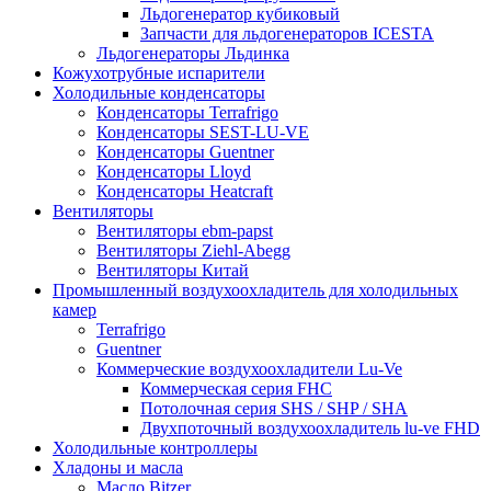
Льдогенератор кубиковый
Запчасти для льдогенераторов ICESTA
Льдогенераторы Льдинка
Кожухотрубные испарители
Холодильные конденсаторы
Конденсаторы Terrafrigo
Конденсаторы SEST-LU-VE
Конденсаторы Guentner
Конденсаторы Lloyd
Конденсаторы Heatcraft
Вентиляторы
Вентиляторы ebm-papst
Вентиляторы Ziehl-Abegg
Вентиляторы Китай
Промышленный воздухоохладитель для холодильных
камер
Terrafrigo
Guentner
Коммерческие воздухоохладители Lu-Ve
Коммерческая серия FHC
Потолочная серия SHS / SHP / SHA
Двухпоточный воздухоохладитель lu-ve FHD
Холодильные контроллеры
Хладоны и масла
Масло Bitzer