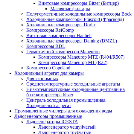
Винтовые компрессоры Bitzer (Битцер)
Масляные фильтры
Полугерметичные холодильные компрессоры Bock
Холодильные компрессоры Frascold (Фрасколд)
Холодильные компрессоры Dorin
Компрессоры RefComp
Винтовые компрессоры Hanbell
Холодильные компрессоры Daming (DMZL)
Компрессоры RDL
Герметичный компрессор Maneurop
Компрессоры Maneurop MTZ (R404/R507)
Компрессоры Maneurop MT (R22)
Компрессор Copeland
Холодильный агрегат для камеры
Для экономных
Среднетемпературные холодильные агрегаты
Низкотемпературные холодильные централи на
базе компрессора bitzer
Централь холодильная промышленная.
Холодильный агрегат
Промышленные чиллеры для охлаждения воды
Льдогенераторы промышленные
Льдогенераторы ICESTA
Льдогенератор чешуйчатый
Льдогенератор трубчатый