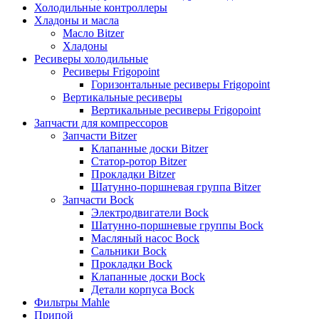
Холодильные контроллеры
Хладоны и масла
Масло Bitzer
Хладоны
Ресиверы холодильные
Ресиверы Frigopoint
Горизонтальные ресиверы Frigopoint
Вертикальные ресиверы
Вертикальные ресиверы Frigopoint
Запчасти для компрессоров
Запчасти Bitzer
Клапанные доски Bitzer
Статор-ротор Bitzer
Прокладки Bitzer
Шатунно-поршневая группа Bitzer
Запчасти Bock
Электродвигатели Bock
Шатунно-поршневые группы Bock
Масляный насос Bock
Сальники Bock
Прокладки Bock
Клапанные доски Bock
Детали корпуса Bock
Фильтры Mahle
Припой