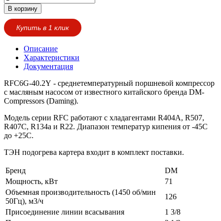
В корзину
Купить в 1 клик
Описание
Характеристики
Документация
RFC6G-40.2Y - среднетемпературный поршневой компрессор
c масляным насосом от известного китайского бренда DM-
Compressors (Daming).
Модель серии RFC работают с хладагентами R404A, R507,
R407C, R134a и R22. Диапазон температур кипения от -45С
до +25С.
ТЭН подогрева картера входит в комплект поставки.
Бренд
DM
Мощность, кВт
71
Объемная производительность (1450 об/мин
126
50Гц), м3/ч
Присоединение линии всасывания
1 3/8