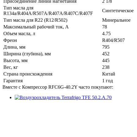
Присоединение линии нагнетания
2 1/8
Тип масла для
Синтетическое
R134a/R404A/R507A/R407A/R407C/R407F
Тип масла для R22 (R12/R502)
Минеральное
Максимальный рабочий ток, А
78
Объем масла, л
4.75
Фреон
R404/R507
Длина, мм
795
Ширина (глубина), мм
452
Высота, мм
445
Вес, кг
238
Страна происхождения
Китай
Гарантия
1 год
Вместе с Компрессор RFC6G-40.2Y часто покупают: