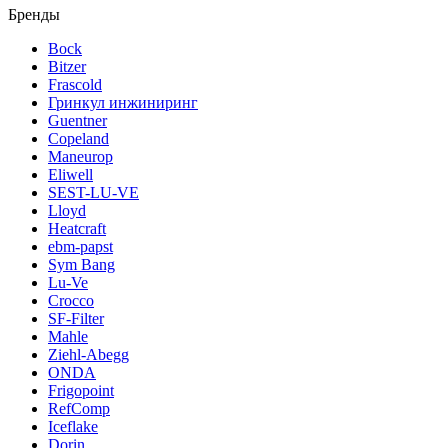
Бренды
Bock
Bitzer
Frascold
Гринкул инжиниринг
Guentner
Copeland
Maneurop
Eliwell
SEST-LU-VE
Lloyd
Heatcraft
ebm-papst
Sym Bang
Lu-Ve
Crocco
SF-Filter
Mahle
Ziehl-Abegg
ONDA
Frigopoint
RefComp
Iceflake
Dorin