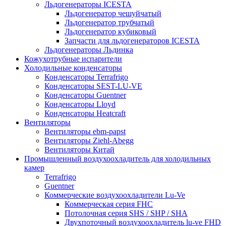
Льдогенераторы ICESTA
Льдогенератор чешуйчатый
Льдогенератор трубчатый
Льдогенератор кубиковый
Запчасти для льдогенераторов ICESTA
Льдогенераторы Льдинка
Кожухотрубные испарители
Холодильные конденсаторы
Конденсаторы Terrafrigo
Конденсаторы SEST-LU-VE
Конденсаторы Guentner
Конденсаторы Lloyd
Конденсаторы Heatcraft
Вентиляторы
Вентиляторы ebm-papst
Вентиляторы Ziehl-Abegg
Вентиляторы Китай
Промышленный воздухоохладитель для холодильных
камер
Terrafrigo
Guentner
Коммерческие воздухоохладители Lu-Ve
Коммерческая серия FHC
Потолочная серия SHS / SHP / SHA
Двухпоточный воздухоохладитель lu-ve FHD