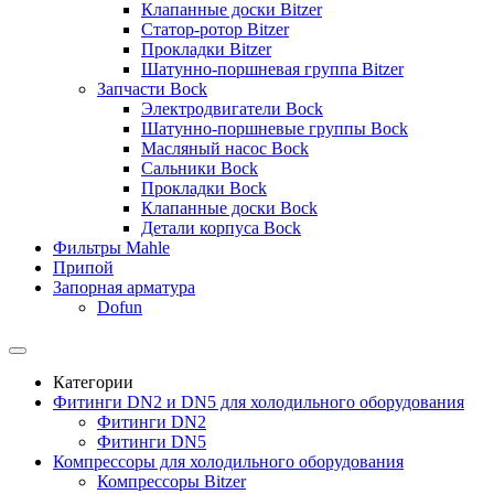
Клапанные доски Bitzer
Статор-ротор Bitzer
Прокладки Bitzer
Шатунно-поршневая группа Bitzer
Запчасти Bock
Электродвигатели Bock
Шатунно-поршневые группы Bock
Масляный насос Bock
Сальники Bock
Прокладки Bock
Клапанные доски Bock
Детали корпуса Bock
Фильтры Mahle
Припой
Запорная арматура
Dofun
Категории
Фитинги DN2 и DN5 для холодильного оборудования
Фитинги DN2
Фитинги DN5
Компрессоры для холодильного оборудования
Компрессоры Bitzer