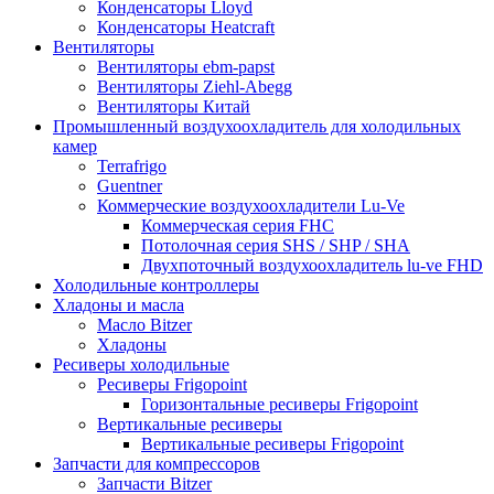
Конденсаторы Lloyd
Конденсаторы Heatcraft
Вентиляторы
Вентиляторы ebm-papst
Вентиляторы Ziehl-Abegg
Вентиляторы Китай
Промышленный воздухоохладитель для холодильных
камер
Terrafrigo
Guentner
Коммерческие воздухоохладители Lu-Ve
Коммерческая серия FHC
Потолочная серия SHS / SHP / SHA
Двухпоточный воздухоохладитель lu-ve FHD
Холодильные контроллеры
Хладоны и масла
Масло Bitzer
Хладоны
Ресиверы холодильные
Ресиверы Frigopoint
Горизонтальные ресиверы Frigopoint
Вертикальные ресиверы
Вертикальные ресиверы Frigopoint
Запчасти для компрессоров
Запчасти Bitzer