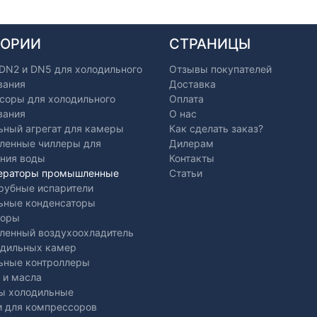
ГОРИИ
СТРАНИЦЫ
 DN2 и DN5 для холодильного
Отзывы покупателей
вания
Доставка
соры для холодильного
Оплата
вания
О нас
ьный агрегат для камеры
Как сделать заказ?
енные чиллеры для
Дилерам
ния воды
Контакты
ераторы промышленные
Статьи
рубные испарители
ьные конденсаторы
торы
енный воздухоохладитель
одильных камер
ьные контроллеры
 и масла
ы холодильные
и для компрессоров