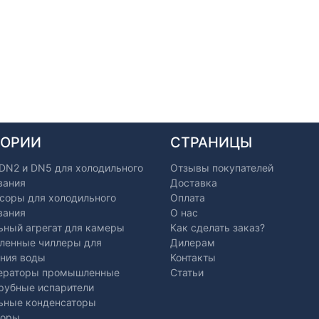
ГОРИИ
СТРАНИЦЫ
 DN2 и DN5 для холодильного
Отзывы покупателей
вания
Доставка
соры для холодильного
Оплата
вания
О нас
ьный агрегат для камеры
Как сделать заказ?
енные чиллеры для
Дилерам
ния воды
Контакты
ераторы промышленные
Статьи
рубные испарители
ьные конденсаторы
торы