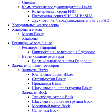
Guentner
Коммерческие воздухоохладители Lu-Ve
Коммерческая серия FHC
Потолочная серия SHS / SHP / SHA
Двухпоточный воздухоохладитель lu-ve FHD
Холодильные контроллеры
Хладоны и масла
Масло Bitzer
Хладоны
Ресиверы холодильные
Ресиверы Frigopoint
Горизонтальные ресиверы Frigopoint
Вертикальные ресиверы
Вертикальные ресиверы Frigopoint
Запчасти для компрессоров
Запчасти Bitzer
Клапанные доски Bitzer
Статор-ротор Bitzer
Прокладки Bitzer
Шатунно-поршневая группа Bitzer
Запчасти Bock
Электродвигатели Bock
Шатунно-поршневые группы Bock
Масляный насос Bock
Сальники Bock