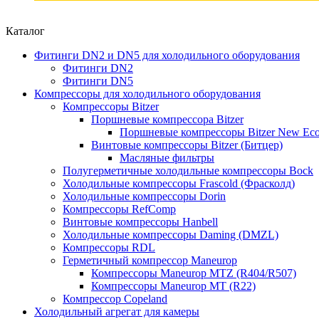
Каталог
Фитинги DN2 и DN5 для холодильного оборудования
Фитинги DN2
Фитинги DN5
Компрессоры для холодильного оборудования
Компрессоры Bitzer
Поршневые компрессора Bitzer
Поршневые компрессоры Bitzer New Eco
Винтовые компрессоры Bitzer (Битцер)
Масляные фильтры
Полугерметичные холодильные компрессоры Bock
Холодильные компрессоры Frascold (Фрасколд)
Холодильные компрессоры Dorin
Компрессоры RefComp
Винтовые компрессоры Hanbell
Холодильные компрессоры Daming (DMZL)
Компрессоры RDL
Герметичный компрессор Maneurop
Компрессоры Maneurop MTZ (R404/R507)
Компрессоры Maneurop MT (R22)
Компрессор Copeland
Холодильный агрегат для камеры