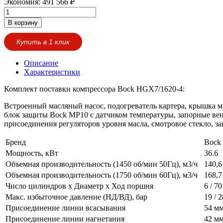
Экономия:
491 566
₽
В корзину
Купить в 1 клик
Описание
Характеристики
Комплект поставки компрессора Bock HGX7/1620-4:
Встроенный масляный насос, подогреватель картера, крышка м
блок защиты Bock MP10 с датчиком температуры, запорные вен
присоединения регуляторов уровня масла, смотровое стекло, з
Бренд
Bock
Мощность, кВт
36.6
Объемная производительность (1450 об/мин 50Гц), м3/ч
140,6
Объемная производительность (1750 об/мин 60Гц), м3/ч
168,7
Число цилиндров х Диаметр х Ход поршня
6 / 7
Макс. избыточное давление (НД/ВД), бар
19 / 2
Присоединение линии всасывания
54 мм
Присоединение линии нагнетания
42 мм