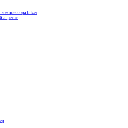
компрессора bitzer
 агрегат
ер