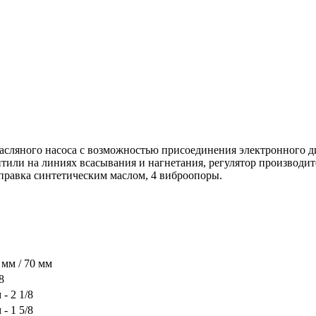
асляного насоса с возможностью присоединения электронного д
тили на линиях всасывания и нагнетания, регулятор производи
аправка синтетическим маслом, 4 виброопоры.
0 мм / 70 мм
8
 - 2 1/8
 - 1 5/8