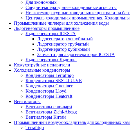
Для экономных
Среднетемпературные холодильные агрегаты
Низкотемпературные холодильные централи на базе 
Централь холодильная промышленная. Холодильный
Промышленные чиллеры для охлаждения воды
Льдогенераторы промышленные
Льдогенераторы ICESTA
Льдогенератор чешуйчатый
Льдогенератор трубчатый
Льдогенератор кубиковый
Запчасти для льдогенераторов ICESTA
Льдогенераторы Льдинка
Кожухотрубные испарители
Холодильные конденсаторы
Конденсаторы Terrafrigo
Конденсаторы SEST-LU-VE
Конденсаторы Guentner
Конденсаторы Lloyd
Конденсаторы Heatcraft
Вентиляторы
Вентиляторы ebm-papst
Вентиляторы Ziehl-Abegg
Вентиляторы Китай
Промышленный воздухоохладитель для холодильных кам
Terrafrigo