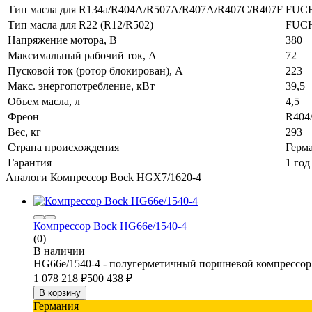
Тип масла для R134a/R404A/R507A/R407A/R407C/R407F
FUCHS
Тип масла для R22 (R12/R502)
FUCH
Напряжение мотора, В
380
Максимальный рабочий ток, А
72
Пусковой ток (ротор блокирован), А
223
Макс. энергопотребление, кВт
39,5
Объем масла, л
4,5
Фреон
R404
Вес, кг
293
Страна происхождения
Герм
Гарантия
1 год
Аналоги Компрессор Bock HGX7/1620-4
Компрессор Bock HG66e/1540-4
(0)
В наличии
HG66e/1540-4 - полугерметичный поршневой компрессор
1 078 218
₽
500 438
₽
В корзину
Германия