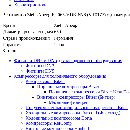
Характеристики
Вентилятор Ziehl-Abegg FH065-VDK.6N6 (VT0177) с диаметром 
Бренд
Ziehl-Abegg
Диаметр крыльчатки, мм
650
Страна происхождения
Германия
Гарантия
1 год
Каталог
Фитинги DN2 и DN5 для холодильного оборудования
Фитинги DN2
Фитинги DN5
Компрессоры для холодильного оборудования
Компрессоры Bitzer
Поршневые компрессора Bitzer
Поршневые компрессоры Bitzer New Eco
Винтовые компрессоры Bitzer (Битцер)
Масляные фильтры
Полугерметичные холодильные компрессоры Bock
Холодильные компрессоры Frascold (Фрасколд)
Холодильные компрессоры Dorin
Компрессоры RefComp
Винтовые компрессоры Hanbell