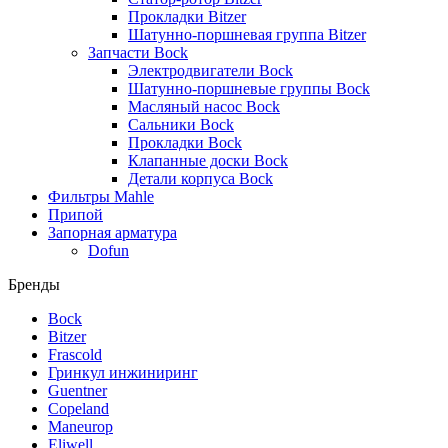
Прокладки Bitzer
Шатунно-поршневая группа Bitzer
Запчасти Bock
Электродвигатели Bock
Шатунно-поршневые группы Bock
Масляный насос Bock
Сальники Bock
Прокладки Bock
Клапанные доски Bock
Детали корпуса Bock
Фильтры Mahle
Припой
Запорная арматура
Dofun
Бренды
Bock
Bitzer
Frascold
Гринкул инжиниринг
Guentner
Copeland
Maneurop
Eliwell