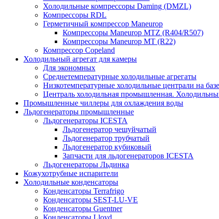
Холодильные компрессоры Daming (DMZL)
Компрессоры RDL
Герметичный компрессор Maneurop
Компрессоры Maneurop MTZ (R404/R507)
Компрессоры Maneurop MT (R22)
Компрессор Copeland
Холодильный агрегат для камеры
Для экономных
Среднетемпературные холодильные агрегаты
Низкотемпературные холодильные централи на базе 
Централь холодильная промышленная. Холодильный
Промышленные чиллеры для охлаждения воды
Льдогенераторы промышленные
Льдогенераторы ICESTA
Льдогенератор чешуйчатый
Льдогенератор трубчатый
Льдогенератор кубиковый
Запчасти для льдогенераторов ICESTA
Льдогенераторы Льдинка
Кожухотрубные испарители
Холодильные конденсаторы
Конденсаторы Terrafrigo
Конденсаторы SEST-LU-VE
Конденсаторы Guentner
Конденсаторы Lloyd