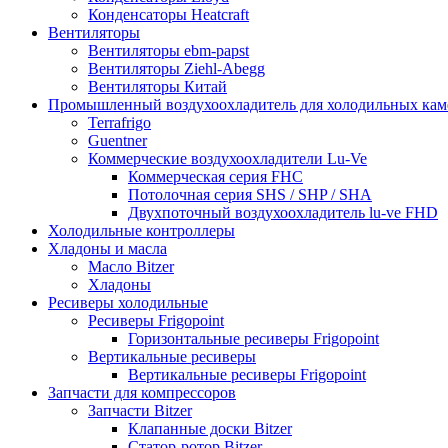
Конденсаторы Heatcraft
Вентиляторы
Вентиляторы ebm-papst
Вентиляторы Ziehl-Abegg
Вентиляторы Китай
Промышленный воздухоохладитель для холодильных кам
Terrafrigo
Guentner
Коммерческие воздухоохладители Lu-Ve
Коммерческая серия FHC
Потолочная серия SHS / SHP / SHA
Двухпоточный воздухоохладитель lu-ve FHD
Холодильные контроллеры
Хладоны и масла
Масло Bitzer
Хладоны
Ресиверы холодильные
Ресиверы Frigopoint
Горизонтальные ресиверы Frigopoint
Вертикальные ресиверы
Вертикальные ресиверы Frigopoint
Запчасти для компрессоров
Запчасти Bitzer
Клапанные доски Bitzer
Статор-ротор Bitzer