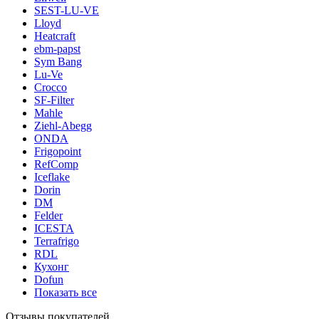
SEST-LU-VE
Lloyd
Heatcraft
ebm-papst
Sym Bang
Lu-Ve
Crocco
SF-Filter
Mahle
Ziehl-Abegg
ONDA
Frigopoint
RefComp
Iceflake
Dorin
DM
Felder
ICESTA
Terrafrigo
RDL
Кухонг
Dofun
Показать все
Отзывы покупателей