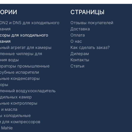
ГОРИИ
СТРАНИЦЫ
 DN2 и DN5 для холодильного
Отзывы покупателей
вания
Доставка
соры для холодильного
Оплата
вания
О нас
ьный агрегат для камеры
Как сделать заказ?
енные чиллеры для
Дилерам
ния воды
Контакты
ераторы промышленные
Статьи
рубные испарители
ьные конденсаторы
торы
енный воздухоохладитель
одильных камер
ьные контроллеры
 и масла
ы холодильные
и для компрессоров
 Mahle