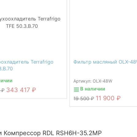
охладитель Terrafrigo
Фильтр масляный OLX-4
3.B.70
личии
Артикул: OLX-48W
В наличии
343 417
9
11 900
19 500
и Компрессор RDL RSH6H-35.2MP