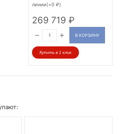
линии(+
0
)
269 719
В КОРЗИНУ
Купить в 1 клик
упают: