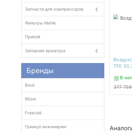
Запчасти для компрессоров
Фильтры Mahle
Припой
Запорная арматура
Воздухо
TFE 50.
Бренды
В на
Bock
377 75
Bitzer
Frascold
Гринкул инжиниринг
Аналог