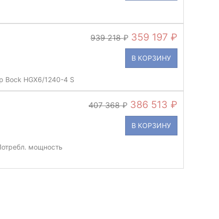
359 197
939 218
В КОРЗИНУ
 Bock HGX6/1240-4 S
386 513
407 368
В КОРЗИНУ
Потребл. мощность