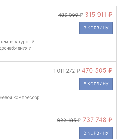
315 911
486 099
В КОРЗИНУ
етемпературный
доснабжения и
470 505
1 011 272
В КОРЗИНУ
невой компрессор
737 748
922 185
В КОРЗИНУ