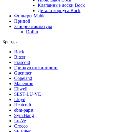
Клапанные доски Bock
Детали корпуса Bock
Фильтры Mahle
Припой
Запорная арматура
Dofun
Бренды
Bock
Bitzer
Frascold
Гринкул инжиниринг
Guentner
Copeland
Maneurop
Eliwell
SEST-LU-VE
Lloyd
Heatcraft
ebm-papst
Sym Bang
Lu-Ve
Crocco
SF-Filter