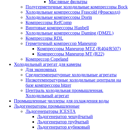
Масляные фильтры
Полугерметичные холодильные компрессоры Bock
Холодильные компрессоры Frascold (Фрасколд)
Холодильные компрессоры Dorin
Компрессоры RefComp
Винтовые компрессоры Hanbell
Холодильные компрессоры Daming (DMZL)
Компрессоры RDL
Герметичный компрессор Maneurop
Компрессоры Maneurop MTZ (R404/R507)
Компрессоры Maneurop MT (R22)
Компрессор Copeland
Холодильный агрегат для камеры
Для экономных
Среднетемпературные холодильные агрегаты
Низкотемпературные холодильные централи на
базе компрессора bitzer
Централь холодильная промышленная.
Холодильный агрегат
Промышленные чиллеры для охлаждения воды
Льдогенераторы промышленные
Льдогенераторы ICESTA
Льдогенератор чешуйчатый
Льдогенератор трубчатый
Льдогенератор кубиковый