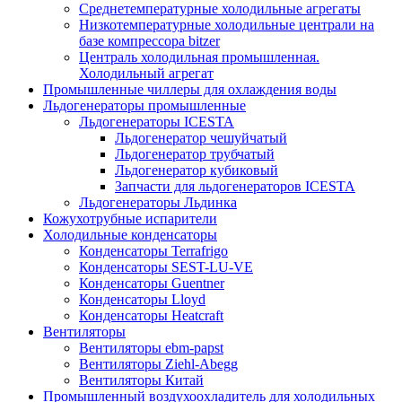
Среднетемпературные холодильные агрегаты
Низкотемпературные холодильные централи на
базе компрессора bitzer
Централь холодильная промышленная.
Холодильный агрегат
Промышленные чиллеры для охлаждения воды
Льдогенераторы промышленные
Льдогенераторы ICESTA
Льдогенератор чешуйчатый
Льдогенератор трубчатый
Льдогенератор кубиковый
Запчасти для льдогенераторов ICESTA
Льдогенераторы Льдинка
Кожухотрубные испарители
Холодильные конденсаторы
Конденсаторы Terrafrigo
Конденсаторы SEST-LU-VE
Конденсаторы Guentner
Конденсаторы Lloyd
Конденсаторы Heatcraft
Вентиляторы
Вентиляторы ebm-papst
Вентиляторы Ziehl-Abegg
Вентиляторы Китай
Промышленный воздухоохладитель для холодильных