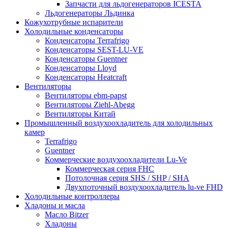
Запчасти для льдогенераторов ICESTA
Льдогенераторы Льдинка
Кожухотрубные испарители
Холодильные конденсаторы
Конденсаторы Terrafrigo
Конденсаторы SEST-LU-VE
Конденсаторы Guentner
Конденсаторы Lloyd
Конденсаторы Heatcraft
Вентиляторы
Вентиляторы ebm-papst
Вентиляторы Ziehl-Abegg
Вентиляторы Китай
Промышленный воздухоохладитель для холодильных
камер
Terrafrigo
Guentner
Коммерческие воздухоохладители Lu-Ve
Коммерческая серия FHC
Потолочная серия SHS / SHP / SHA
Двухпоточный воздухоохладитель lu-ve FHD
Холодильные контроллеры
Хладоны и масла
Масло Bitzer
Хладоны