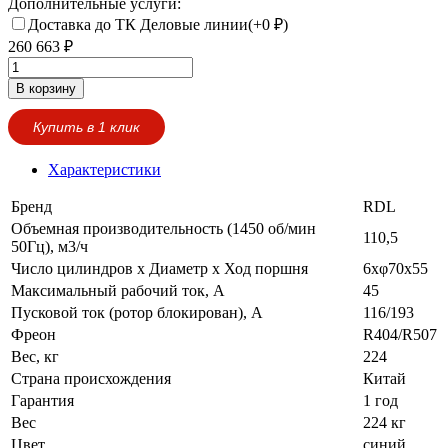
Дополнительные услуги:
Доставка до ТК Деловые линии(+
0
₽
)
260 663
₽
В корзину
Купить в 1 клик
Характеристики
Бренд
RDL
Объемная производительность (1450 об/мин
110,5
50Гц), м3/ч
Число цилиндров х Диаметр х Ход поршня
6xφ70x55
Максимальный рабочий ток, А
45
Пусковой ток (ротор блокирован), А
116/193
Фреон
R404/R507
Вес, кг
224
Страна происхождения
Китай
Гарантия
1 год
Вес
224 кг
Цвет
синий