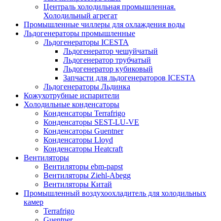
Централь холодильная промышленная.
Холодильный агрегат
Промышленные чиллеры для охлаждения воды
Льдогенераторы промышленные
Льдогенераторы ICESTA
Льдогенератор чешуйчатый
Льдогенератор трубчатый
Льдогенератор кубиковый
Запчасти для льдогенераторов ICESTA
Льдогенераторы Льдинка
Кожухотрубные испарители
Холодильные конденсаторы
Конденсаторы Terrafrigo
Конденсаторы SEST-LU-VE
Конденсаторы Guentner
Конденсаторы Lloyd
Конденсаторы Heatcraft
Вентиляторы
Вентиляторы ebm-papst
Вентиляторы Ziehl-Abegg
Вентиляторы Китай
Промышленный воздухоохладитель для холодильных
камер
Terrafrigo
Guentner