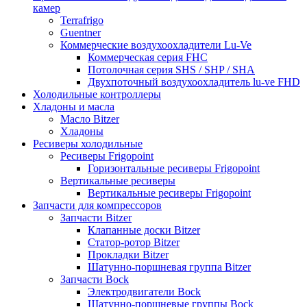
камер
Terrafrigo
Guentner
Коммерческие воздухоохладители Lu-Ve
Коммерческая серия FHC
Потолочная серия SHS / SHP / SHA
Двухпоточный воздухоохладитель lu-ve FHD
Холодильные контроллеры
Хладоны и масла
Масло Bitzer
Хладоны
Ресиверы холодильные
Ресиверы Frigopoint
Горизонтальные ресиверы Frigopoint
Вертикальные ресиверы
Вертикальные ресиверы Frigopoint
Запчасти для компрессоров
Запчасти Bitzer
Клапанные доски Bitzer
Статор-ротор Bitzer
Прокладки Bitzer
Шатунно-поршневая группа Bitzer
Запчасти Bock
Электродвигатели Bock
Шатунно-поршневые группы Bock