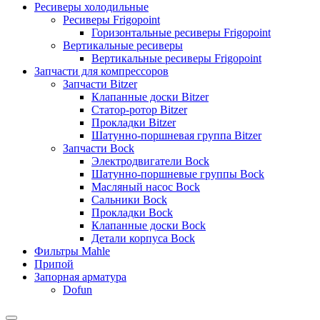
Ресиверы холодильные
Ресиверы Frigopoint
Горизонтальные ресиверы Frigopoint
Вертикальные ресиверы
Вертикальные ресиверы Frigopoint
Запчасти для компрессоров
Запчасти Bitzer
Клапанные доски Bitzer
Статор-ротор Bitzer
Прокладки Bitzer
Шатунно-поршневая группа Bitzer
Запчасти Bock
Электродвигатели Bock
Шатунно-поршневые группы Bock
Масляный насос Bock
Сальники Bock
Прокладки Bock
Клапанные доски Bock
Детали корпуса Bock
Фильтры Mahle
Припой
Запорная арматура
Dofun