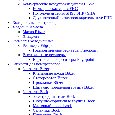
Коммерческие воздухоохладители Lu-Ve
Коммерческая серия FHC
Потолочная серия SHS / SHP / SHA
Двухпоточный воздухоохладитель lu-ve FHD
Холодильные контроллеры
Хладоны и масла
Масло Bitzer
Хладоны
Ресиверы холодильные
Ресиверы Frigopoint
Горизонтальные ресиверы Frigopoint
Вертикальные ресиверы
Вертикальные ресиверы Frigopoint
Запчасти для компрессоров
Запчасти Bitzer
Клапанные доски Bitzer
Статор-ротор Bitzer
Прокладки Bitzer
Шатунно-поршневая группа Bitzer
Запчасти Bock
Электродвигатели Bock
Шатунно-поршневые группы Bock
Масляный насос Bock
Сальники Bock
Прокладки Bock