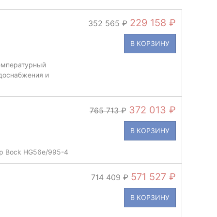
229 158
352 565
В КОРЗИНУ
емпературный
доснабжения и
372 013
765 713
В КОРЗИНУ
р Bock HG56e/995-4
571 527
714 409
В КОРЗИНУ