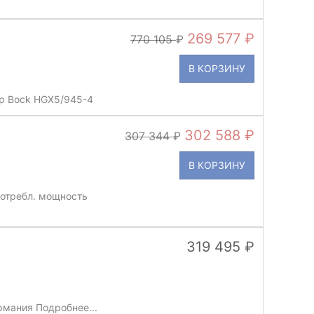
269 577
770 105
В КОРЗИНУ
р Bock HGX5/945-4
302 588
307 344
В КОРЗИНУ
Потребл. мощность
319 495
мания Подробнее...