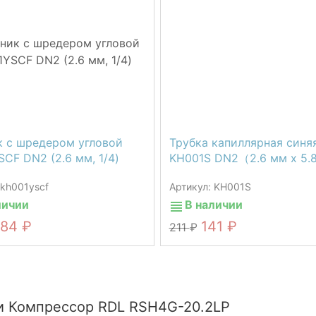
к с шредером угловой
Трубка капиллярная синя
CF DN2 (2.6 мм, 1/4)
KH001S DN2（2.6 мм х 5.
 kh001yscf
Артикул: KH001S
личии
В наличии
284
141
211
и Компрессор RDL RSH4G-20.2LP