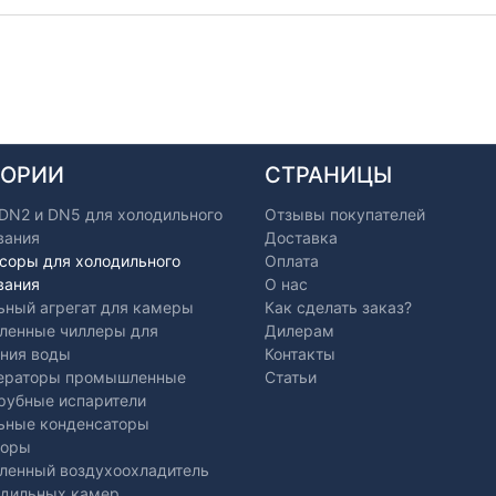
ГОРИИ
СТРАНИЦЫ
 DN2 и DN5 для холодильного
Отзывы покупателей
вания
Доставка
соры для холодильного
Оплата
вания
О нас
ьный агрегат для камеры
Как сделать заказ?
енные чиллеры для
Дилерам
ния воды
Контакты
ераторы промышленные
Статьи
рубные испарители
ьные конденсаторы
торы
енный воздухоохладитель
одильных камер