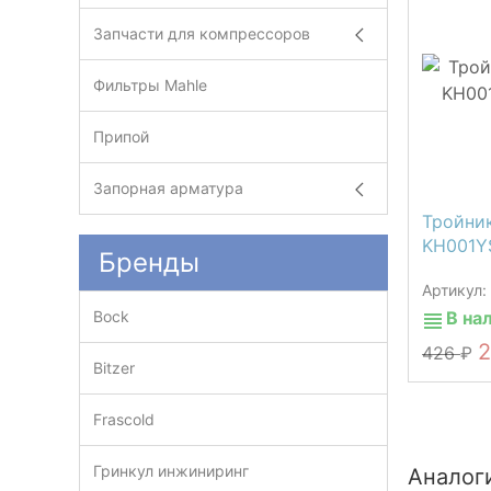
Запчасти для компрессоров
Фильтры Mahle
Припой
Запорная арматура
Тройни
KH001YS
Бренды
Артикул:
Bock
В на
426
Bitzer
Frascold
Гринкул инжиниринг
Аналог