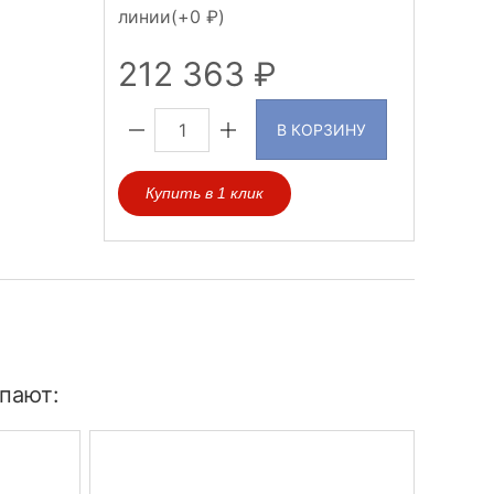
линии(+
0
)
212 363
В КОРЗИНУ
Купить в 1 клик
пают: