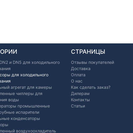
ГОРИИ
СТРАНИЦЫ
 DN2 и DN5 для холодильного
Отзывы покупателей
вания
Доставка
соры для холодильного
Оплата
вания
О нас
ьный агрегат для камеры
Как сделать заказ?
енные чиллеры для
Дилерам
ния воды
Контакты
ераторы промышленные
Статьи
рубные испарители
ьные конденсаторы
торы
енный воздухоохладитель