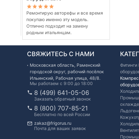
Ремонтирую авторефы и все время
покупаю именно эту модель.
Отлично подходит на замену
родным итальянцам.
СВЯЖИТЕСЬ С НАМИ
КАТЕ
Московская область, Раменский
Фитинги
городской округ, рабочий посёлок
оборудо
Ильинский, Рабочая улица, 48/8.
Компрес
Мы работаем с 9:00 до 18:00
оборудо
Холодил
8 (499) 641-05-06
Промышл
Заказать обратный звонок
охлажде
8 (800) 707-85-21
Льдоген
Бесплатно по всей России
Кожухот
zakaz@frigorus.ru
Холодил
Почта для ваших заявок
Вентиля
Промышл