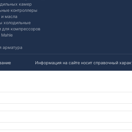
одильных камер
ьные контроллеры
 и масла
ы холодильные
и для компрессоров
 Mahle
я арматура
вание
Информация на сайте носит справочный характ