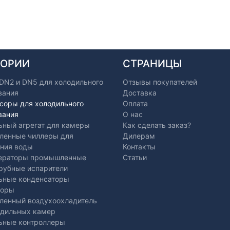
ГОРИИ
СТРАНИЦЫ
 DN2 и DN5 для холодильного
Отзывы покупателей
вания
Доставка
соры для холодильного
Оплата
вания
О нас
ьный агрегат для камеры
Как сделать заказ?
енные чиллеры для
Дилерам
ния воды
Контакты
ераторы промышленные
Статьи
рубные испарители
ьные конденсаторы
торы
енный воздухоохладитель
одильных камер
ьные контроллеры