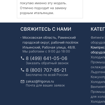
покупаю именно эту модель.
Отлично подходит на замену
родным итальянцам.
СВЯЖИТЕСЬ С НАМИ
КАТЕ
Московская область, Раменский
Фитинги
городской округ, рабочий посёлок
оборудо
Ильинский, Рабочая улица, 48/8.
Компрес
Мы работаем с 9:00 до 18:00
оборудо
Холодил
8 (499) 641-05-06
Промышл
Заказать обратный звонок
охлажде
8 (800) 707-85-21
Льдоген
Бесплатно по всей России
Кожухот
zakaz@frigorus.ru
Холодил
Почта для ваших заявок
Вентиля
Промышл
для хол
Холодил