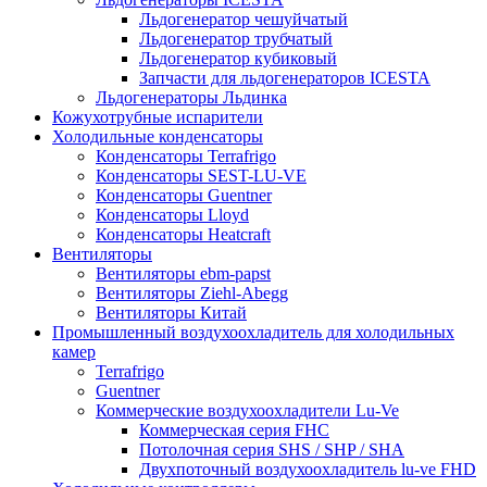
Льдогенератор чешуйчатый
Льдогенератор трубчатый
Льдогенератор кубиковый
Запчасти для льдогенераторов ICESTA
Льдогенераторы Льдинка
Кожухотрубные испарители
Холодильные конденсаторы
Конденсаторы Terrafrigo
Конденсаторы SEST-LU-VE
Конденсаторы Guentner
Конденсаторы Lloyd
Конденсаторы Heatcraft
Вентиляторы
Вентиляторы ebm-papst
Вентиляторы Ziehl-Abegg
Вентиляторы Китай
Промышленный воздухоохладитель для холодильных
камер
Terrafrigo
Guentner
Коммерческие воздухоохладители Lu-Ve
Коммерческая серия FHC
Потолочная серия SHS / SHP / SHA
Двухпоточный воздухоохладитель lu-ve FHD