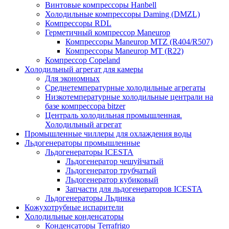
Винтовые компрессоры Hanbell
Холодильные компрессоры Daming (DMZL)
Компрессоры RDL
Герметичный компрессор Maneurop
Компрессоры Maneurop MTZ (R404/R507)
Компрессоры Maneurop MT (R22)
Компрессор Copeland
Холодильный агрегат для камеры
Для экономных
Среднетемпературные холодильные агрегаты
Низкотемпературные холодильные централи на
базе компрессора bitzer
Централь холодильная промышленная.
Холодильный агрегат
Промышленные чиллеры для охлаждения воды
Льдогенераторы промышленные
Льдогенераторы ICESTA
Льдогенератор чешуйчатый
Льдогенератор трубчатый
Льдогенератор кубиковый
Запчасти для льдогенераторов ICESTA
Льдогенераторы Льдинка
Кожухотрубные испарители
Холодильные конденсаторы
Конденсаторы Terrafrigo