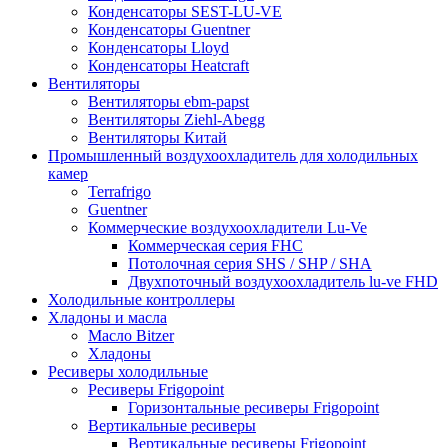
Конденсаторы SEST-LU-VE
Конденсаторы Guentner
Конденсаторы Lloyd
Конденсаторы Heatcraft
Вентиляторы
Вентиляторы ebm-papst
Вентиляторы Ziehl-Abegg
Вентиляторы Китай
Промышленный воздухоохладитель для холодильных
камер
Terrafrigo
Guentner
Коммерческие воздухоохладители Lu-Ve
Коммерческая серия FHC
Потолочная серия SHS / SHP / SHA
Двухпоточный воздухоохладитель lu-ve FHD
Холодильные контроллеры
Хладоны и масла
Масло Bitzer
Хладоны
Ресиверы холодильные
Ресиверы Frigopoint
Горизонтальные ресиверы Frigopoint
Вертикальные ресиверы
Вертикальные ресиверы Frigopoint