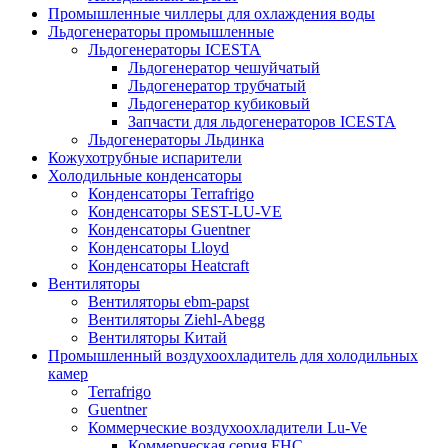
Промышленные чиллеры для охлаждения воды
Льдогенераторы промышленные
Льдогенераторы ICESTA
Льдогенератор чешуйчатый
Льдогенератор трубчатый
Льдогенератор кубиковый
Запчасти для льдогенераторов ICESTA
Льдогенераторы Льдинка
Кожухотрубные испарители
Холодильные конденсаторы
Конденсаторы Terrafrigo
Конденсаторы SEST-LU-VE
Конденсаторы Guentner
Конденсаторы Lloyd
Конденсаторы Heatcraft
Вентиляторы
Вентиляторы ebm-papst
Вентиляторы Ziehl-Abegg
Вентиляторы Китай
Промышленный воздухоохладитель для холодильных
камер
Terrafrigo
Guentner
Коммерческие воздухоохладители Lu-Ve
Коммерческая серия FHC