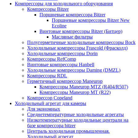
Компрессоры для холодильного оборудования
Компрессоры Bitzer
Поршневые компрессора Bitzer
Поршневые компрессоры Bitzer New
Ecoline
Винтовые компрессоры Bitzer (Битцер)
Масляные фильтры
Полугерметичные холодильные компрессоры Bock
Холодильные компрессоры Frascold (Фрасколд)
Холодильные компрессоры Dorin
Компрессоры RefComp
Винтовые компрессоры Hanbell
Холодильные компрессоры Daming (DMZL)
Компрессоры RDL
Герметичный компрессор Maneurop
Компрессоры Maneurop MTZ (R404/R507)
Компрессоры Maneurop MT (R22)
Компрессор Copeland
Холодильный агрегат для камеры
Для экономных
Среднетемпературные холодильные агрегаты
Низкотемпературные холодильные централи на
базе компрессора bitzer
Централь холодильная промышленная.
Холодильный агрегат