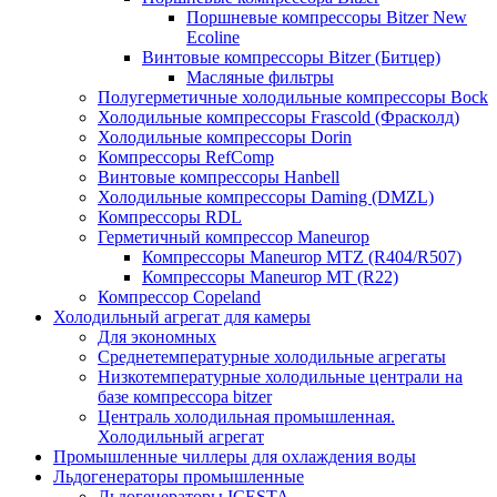
Поршневые компрессоры Bitzer New
Ecoline
Винтовые компрессоры Bitzer (Битцер)
Масляные фильтры
Полугерметичные холодильные компрессоры Bock
Холодильные компрессоры Frascold (Фрасколд)
Холодильные компрессоры Dorin
Компрессоры RefComp
Винтовые компрессоры Hanbell
Холодильные компрессоры Daming (DMZL)
Компрессоры RDL
Герметичный компрессор Maneurop
Компрессоры Maneurop MTZ (R404/R507)
Компрессоры Maneurop MT (R22)
Компрессор Copeland
Холодильный агрегат для камеры
Для экономных
Среднетемпературные холодильные агрегаты
Низкотемпературные холодильные централи на
базе компрессора bitzer
Централь холодильная промышленная.
Холодильный агрегат
Промышленные чиллеры для охлаждения воды
Льдогенераторы промышленные
Льдогенераторы ICESTA