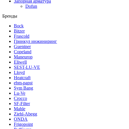
Запорная арматура
Dofun
Бренды
Bock
Bitzer
Frascold
Гринкул инжиниринг
Guentner
Copeland
Maneurop
Eliwell
SEST-LU-VE
Lloyd
Heatcraft
ebm-papst
Sym Bang
Lu-Ve
Crocco
SF-Filter
Mahle
Ziehl-Abegg
ONDA
Frigopoint