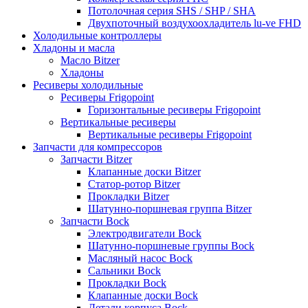
Потолочная серия SHS / SHP / SHA
Двухпоточный воздухоохладитель lu-ve FHD
Холодильные контроллеры
Хладоны и масла
Масло Bitzer
Хладоны
Ресиверы холодильные
Ресиверы Frigopoint
Горизонтальные ресиверы Frigopoint
Вертикальные ресиверы
Вертикальные ресиверы Frigopoint
Запчасти для компрессоров
Запчасти Bitzer
Клапанные доски Bitzer
Статор-ротор Bitzer
Прокладки Bitzer
Шатунно-поршневая группа Bitzer
Запчасти Bock
Электродвигатели Bock
Шатунно-поршневые группы Bock
Масляный насос Bock
Сальники Bock
Прокладки Bock
Клапанные доски Bock
Детали корпуса Bock