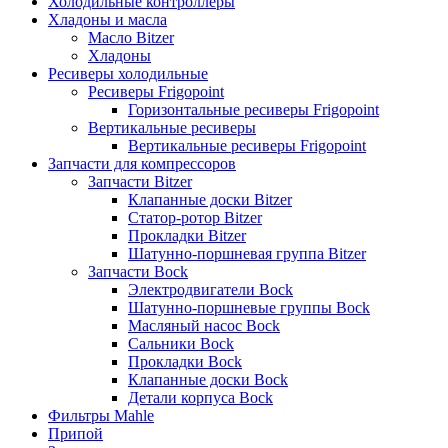
Холодильные контроллеры
Хладоны и масла
Масло Bitzer
Хладоны
Ресиверы холодильные
Ресиверы Frigopoint
Горизонтальные ресиверы Frigopoint
Вертикальные ресиверы
Вертикальные ресиверы Frigopoint
Запчасти для компрессоров
Запчасти Bitzer
Клапанные доски Bitzer
Статор-ротор Bitzer
Прокладки Bitzer
Шатунно-поршневая группа Bitzer
Запчасти Bock
Электродвигатели Bock
Шатунно-поршневые группы Bock
Масляный насос Bock
Сальники Bock
Прокладки Bock
Клапанные доски Bock
Детали корпуса Bock
Фильтры Mahle
Припой