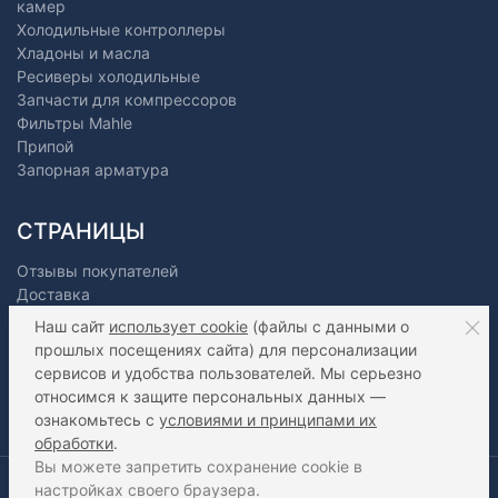
камер
Холодильные контроллеры
Хладоны и масла
Ресиверы холодильные
Запчасти для компрессоров
Фильтры Mahle
Припой
Запорная арматура
СТРАНИЦЫ
Отзывы покупателей
Доставка
Оплата
Наш сайт
использует cookie
(файлы с данными о
О нас
прошлых посещениях сайта) для персонализации
Как сделать заказ?
сервисов и удобства пользователей. Мы серьезно
Дилерам
относимся к защите персональных данных —
Контакты
ознакомьтесь с
условиями и принципами их
Статьи
обработки
.
Вы можете запретить сохранение cookie в
2016-2026 ООО "Фригорус" - Холодильное оборудование
настройках своего браузера.